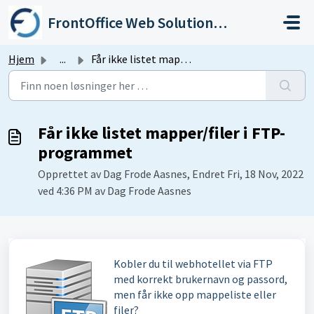
Gå til hovedinnhold
FrontOffice Web Solutions As
Hjem
...
Får ikke listet mapper/filer i FTP-programmet
Får ikke listet mapper/filer i FTP-
programmet
Opprettet av Dag Frode Aasnes, Endret Fri, 18 Nov, 2022
ved 4:36 PM av Dag Frode Aasnes
Kobler du til webhotellet via FTP
med korrekt brukernavn og passord,
men får ikke opp mappeliste eller
filer?