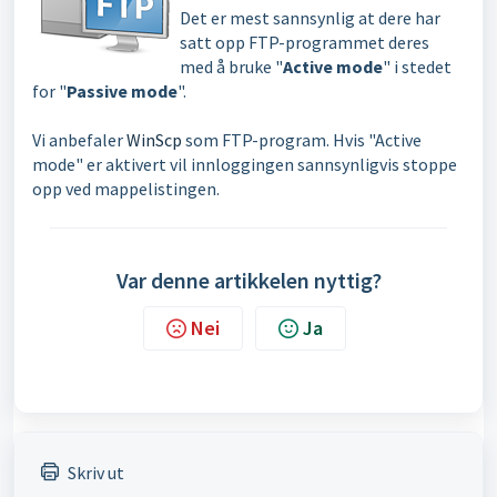
Det er mest sannsynlig at dere har
satt opp FTP-programmet deres
med å bruke "
Active mode
" i stedet
for "
Passive mode
".
Vi anbefaler
WinScp
som FTP-program. Hvis "Active
mode" er aktivert vil innloggingen sannsynligvis stoppe
opp ved mappelistingen.
Var denne artikkelen nyttig?
Nei
Ja
Skriv ut