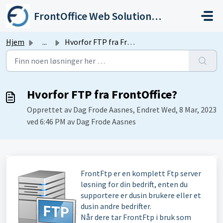
Gå til hovedinnhold
FrontOffice Web Solutions As
Hjem
...
Hvorfor FTP fra FrontOffice?
Hvorfor FTP fra FrontOffice?
Opprettet av Dag Frode Aasnes, Endret Wed, 8 Mar, 2023
ved 6:46 PM av Dag Frode Aasnes
FrontFtp er en komplett Ftp server
løsning for din bedrift, enten du
supportere er dusin brukere eller et
dusin andre bedrifter.
Når dere tar FrontFtp i bruk som